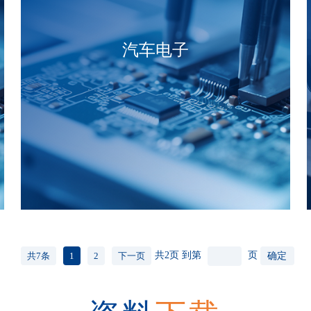
汽车电子
共2页
到第
页
确定
共7条
1
2
下一页