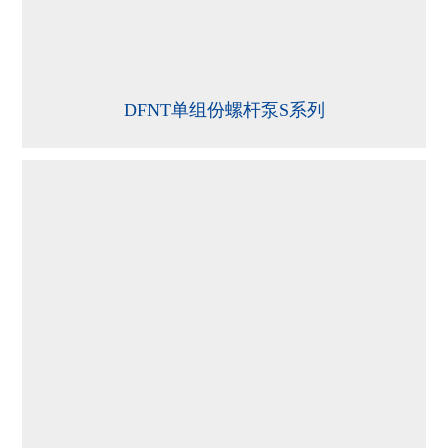
DFNT单组份螺杆泵S系列