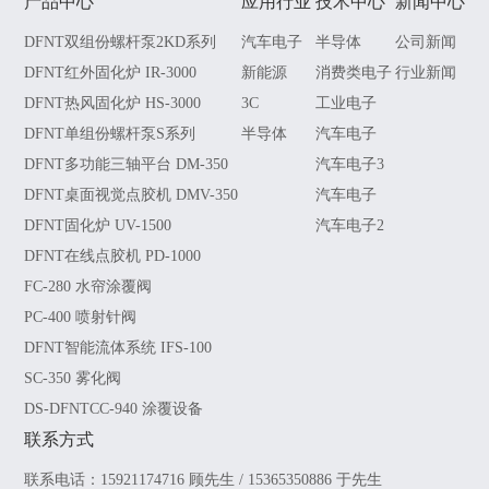
产品中心
应用行业
技术中心
新闻中心
DFNT双组份螺杆泵2KD系列
汽车电子
半导体
公司新闻
DFNT红外固化炉 IR-3000
新能源
消费类电子
行业新闻
DFNT热风固化炉 HS-3000
3C
工业电子
DFNT单组份螺杆泵S系列
半导体
汽车电子
DFNT多功能三轴平台 DM-350
汽车电子3
DFNT桌面视觉点胶机 DMV-350
汽车电子
DFNT固化炉 UV-1500
汽车电子2
DFNT在线点胶机 PD-1000
FC-280 水帘涂覆阀
PC-400 喷射针阀
DFNT智能流体系统 IFS-100
SC-350 雾化阀
DS-DFNTCC-940 涂覆设备
联系方式
联系电话：15921174716 顾先生 / 15365350886 于先生