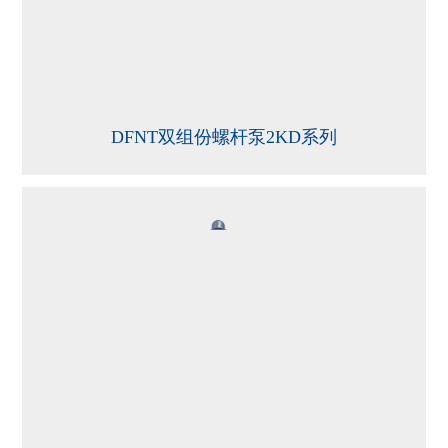
DFNT双组份螺杆泵2KD系列