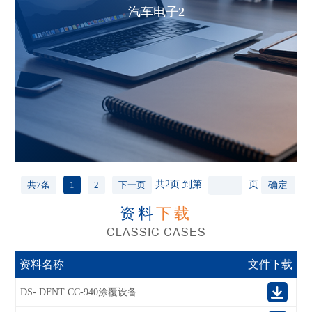
汽车电子2
共2页
到第
页
确定
共7条
1
2
下一页
资料
下载
CLASSIC CASES
资料名称
文件下载
DS- DFNT CC-940涂覆设备