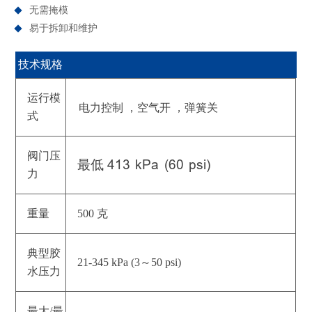
无需掩模
易于拆卸和维护
技术规格
运行模
电力控制 ，空气开 ，弹簧关
式
阀门压
413
kPa
(60
psi)
最低
力
重量
500 克
典型胶
21-345 kPa (3～50 psi)
水压力
最大/最